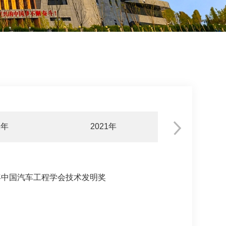
2年
2021年
年中国汽车工程学会技术发明奖