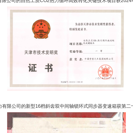
限公司的自然工质CO2热力循环高效转化关键技术项目获202
力有限公司的新型16档斜齿双中间轴锁环式同步器变速箱获第二