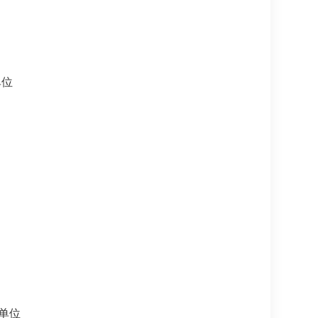
单位
单位