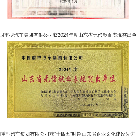
国重型汽车集团有限公司获2024年度山东省无偿献血表现突出
国重型汽车集团有限公司获“十四五”时期山东省企业文化建设先进