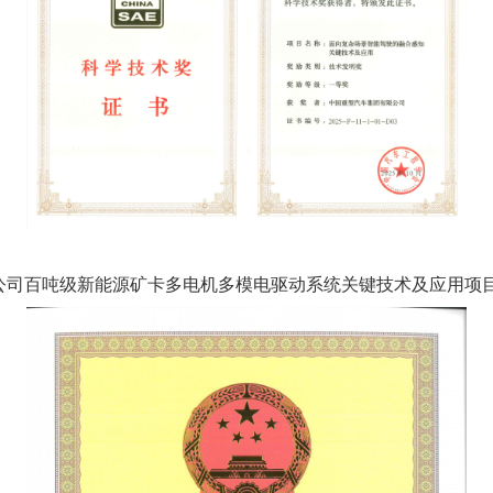
司百吨级新能源矿卡多电机多模电驱动系统关键技术及应用项目