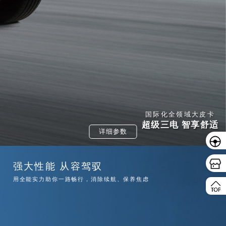
国际化全领域大皮卡
超级三电
智享舒适
详细参数
预约
贷款
强大性能 从容驾驭
用全能实力助你一路畅行，消除续航、保养焦虑