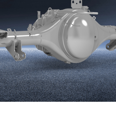
重汽自研
潍柴98%
130kW
325N·m