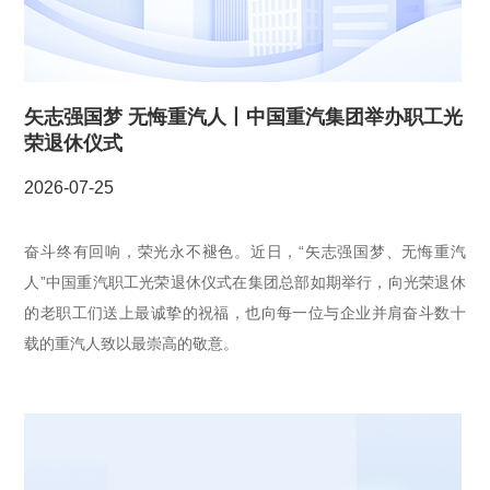
矢志强国梦 无悔重汽人丨中国重汽集团举办职工光
荣退休仪式
2026-07-25
奋斗终有回响，荣光永不褪色。近日，“矢志强国梦、无悔重汽
人”中国重汽职工光荣退休仪式在集团总部如期举行，向光荣退休
的老职工们送上最诚挚的祝福，也向每一位与企业并肩奋斗数十
载的重汽人致以最崇高的敬意。