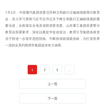
7月1日，中国重汽集团党委召开树立和践行正确政绩观警示教育
会，深入学习贯彻习近平总书记关于树立和践行正确政绩观的重
要论述，全面落实全省及省国资委党委、山东重工集团党委警示
教育会部署要求，深化以案促学促改促治，教育引导集团各级党
员干部进一步筑牢思想防线、不断校准政绩观坐标，为打造世界
一流的全系列商用车集团提供有力保障。
1
2
3
...
上一页
下一页