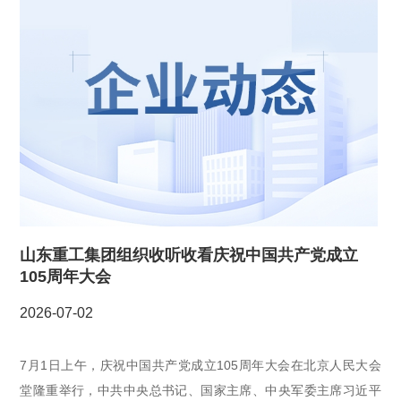
山东重工集团组织收听收看庆祝中国共产党成立
105周年大会
2026-07-02
7月1日上午，庆祝中国共产党成立105周年大会在北京人民大会
堂隆重举行，中共中央总书记、国家主席、中央军委主席习近平