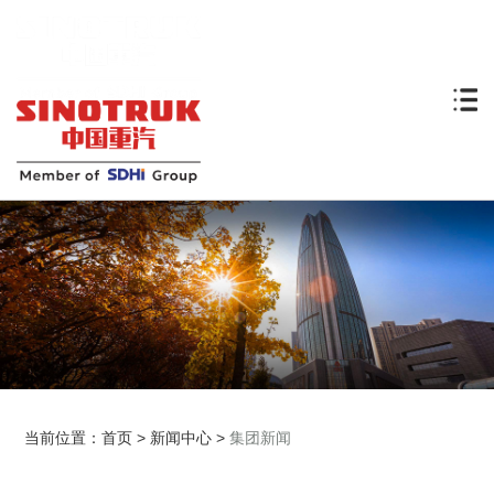
当前位置：
首页
>
新闻中心
>
集团新闻