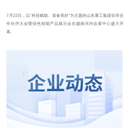
7月22日，以“科技赋能、装备美好”为主题的山东重工集团全球合
作伙伴大会暨绿色智能产品展示会在越南河内会展中心盛大开
幕。