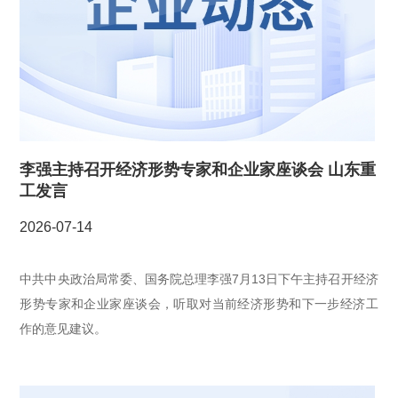
李强主持召开经济形势专家和企业家座谈会 山东重
工发言
2026-07-14
中共中央政治局常委、国务院总理李强7月13日下午主持召开经济
形势专家和企业家座谈会，听取对当前经济形势和下一步经济工
作的意见建议。