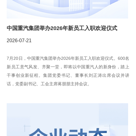
中国重汽集团举办2026年新员工入职欢迎仪式
2026-07-21
7月20日，中国重汽集团举办2026年新员工入职欢迎仪式。600名
新员工意气风发、齐聚一堂，即将以中国重汽人的新身份，踏上
干事创业新征程。集团党委书记、董事长刘正涛出席会议并讲
话，党委副书记、工会主席蒋朋朋主持会议。