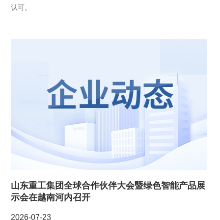
认可。
山东重工集团全球合作伙伴大会暨绿色智能产品展
示会在越南河内召开
2026-07-23