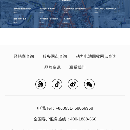
经销商查询
服务网点查询
动力电池回收网点查询
品牌资讯
联系我们
电话/Tel：+860531- 58066958
全国客户服务热线：400-1888-666