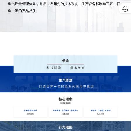
重汽质量管理体系，采用世界领先的技术系统、生产设备和制造工艺，打
造一流的产品品质。