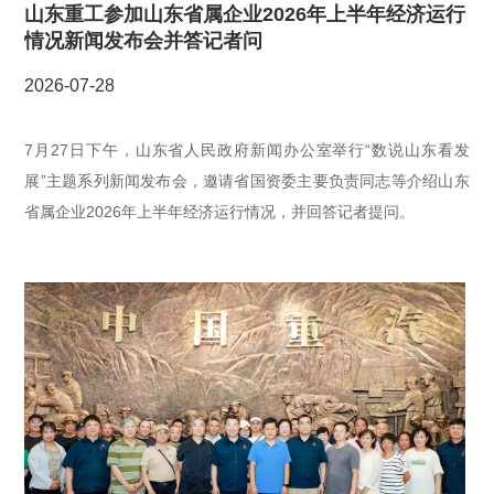
山东重工参加山东省属企业2026年上半年经济运行
情况新闻发布会并答记者问
2026-07-28
7月27日下午，山东省人民政府新闻办公室举行“数说山东看发
展”主题系列新闻发布会，邀请省国资委主要负责同志等介绍山东
省属企业2026年上半年经济运行情况，并回答记者提问。