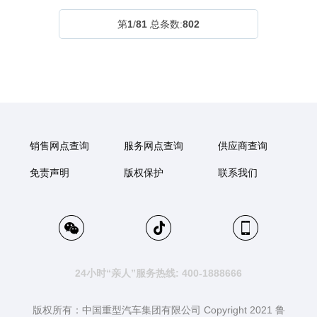
第
1
/
81
总条数:
802
销售网点查询
服务网点查询
供应商查询
免责声明
版权保护
联系我们
24小时“亲人”服务热线: 400-1888666
版权所有：中国重型汽车集团有限公司 Copyright 2021 鲁