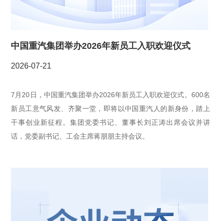
中国重汽集团举办2026年新员工入职欢迎仪式
2026-07-21
7月20日，中国重汽集团举办2026年新员工入职欢迎仪式。600名
新员工意气风发、齐聚一堂，即将以中国重汽人的新身份，踏上
干事创业新征程。集团党委书记、董事长刘正涛出席会议并讲
话，党委副书记、工会主席蒋朋朋主持会议。