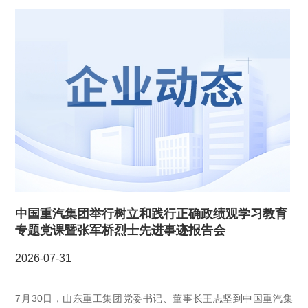
中国重汽集团举行树立和践行正确政绩观学习教育
专题党课暨张军桥烈士先进事迹报告会
2026-07-31
7月30日，山东重工集团党委书记、董事长王志坚到中国重汽集