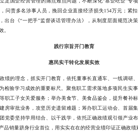
立足国企经营管理的痛点难点问题，不断深化“靠企吃企”专
查，问责多名涉事人员，挽回企业直接经济损失
154
万元；紧扣
》，出台《“一把手”监督谈话管理办法》，从制度层面规范决
效。
践行宗旨开门教育
惠民实干转化发展实效
政绩的理念，抓实开门教育，依托董事长直通车、一线调研
作为检验学习成效的重要标尺。聚焦职工需求落地多项民生实
等职工子女关爱服务；举办美食节、美食品鉴会，提升餐补
建房审批业务，攻坚历史遗留难题；筹办职工运动会、首届
团党委坚持学用结合、以干践学，依托正确政绩观引领产业
产品销量跻身行业首位，用实实在在的经营业绩印证正确政绩