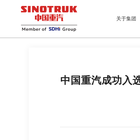
关于集团
中国重汽成功入选