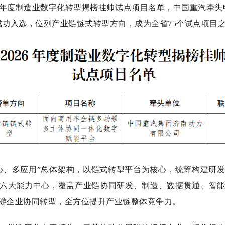
年度制造业数字化转型揭榜挂帅试点项目名单，中国重汽牵头
成功入选，位列产业链链式转型方向，成为全省75个试点项目
、多应用”总体架构，以链式转型平台为核心，统筹构建研发
六大能力中心，覆盖产业链协同研发、制造、数据贯通、智
游企业协同转型，全方位提升产业链整体竞争力。