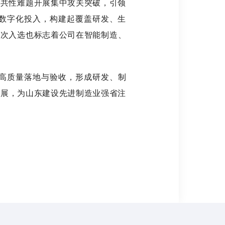
共性难题开展集中攻关突破，引领
数字化投入，构建起覆盖研发、生
此次入选也标志着公司在智能制造、
高质量落地与验收，形成研发、制
发展，为山东建设先进制造业强省注