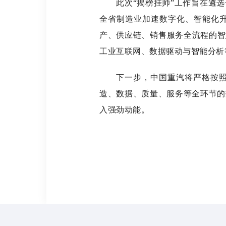
此次“揭榜挂帅”工作旨在遴选
全省制造业加速数字化、智能化
产、供应链、销售服务全流程的智
工业互联网、数据驱动与智能分析
下一步，中国重汽将严格按照试
造、数据、质量、服务等全环节的
入强劲动能。