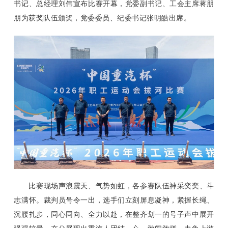
书记、总经理刘伟宣布比赛开幕，党委副书记、工会主席蒋朋
朋为获奖队伍颁奖，党委委员、纪委书记张明皓出席。
比赛现场声浪震天、气势如虹，各参赛队伍神采奕奕、斗
志满怀。裁判员号令一出，选手们立刻屏息凝神，紧握长绳、
沉腰扎步，同心同向、全力以赴，在整齐划一的号子声中展开