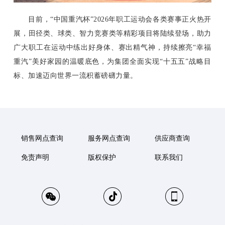
目前，“中国重汽杯”2026年职工运动会各类赛事正火热开
展，田径类、球类、智力竞赛类等精彩项目将陆续登场，助力
广大职工在运动中练出好身体、赛出精气神，持续擦亮“幸福
重汽”美好家园的温暖底色，为集团全面实现“十五五”战略目
标、加速迈向世界一流积蓄磅礴力量。
销售网点查询
服务网点查询
供应商查询
免责声明
版权保护
联系我们