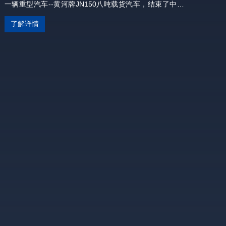
一辆重型汽车--黄河牌JN150八吨载货汽车，结束了中国不
能生产重型汽车的历史。同年5月4日，毛泽东主席视察济
了解详情
南，参观了样车并给予高度评价。1966年1月11日，朱德委
员长为之亲笔题写“黄河”二字。在社会主义建设初期，'黄
河”车享誉全国，为国民经济发展和国防建设做出了重大贡
献，成为中华民族自力更生、艰苦奋斗的标志性成果之一。
2020年，中国重汽推出全新一代黄河重卡，定位为干线物流
运输打造的高端旗舰产品，引领国内高端重卡全新发展方
向。