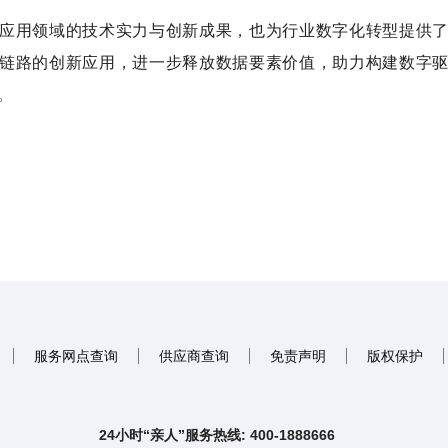
用领域的技术实力与创新成果，也为行业数字化转型提供了
链路的创新应用，进一步释放数据要素价值，助力构建数字
。
服务网点查询
供应商查询
免责声明
版权保护
24小时“亲人”服务热线: 400-1888666