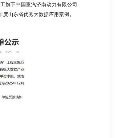
重工旗下中国重汽济南动力有限公司
5年度山东省优秀大数据应用案例。