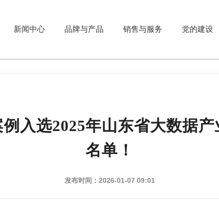
新闻中心
品牌与产品
销售与服务
党的建设
例入选2025年山东省大数据产
名单！
发布时间：2026-01-07 09:01