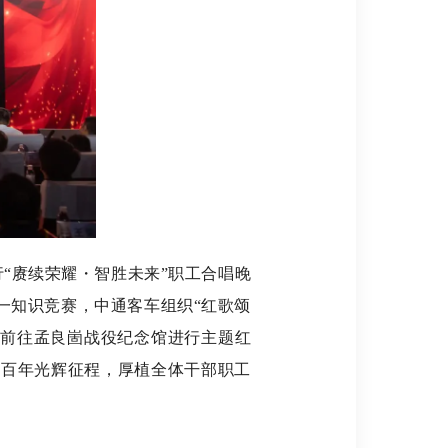
“赓续荣耀・智胜未来”职工合唱晚
一知识竞赛，中通客车组织“红歌颂
及前往孟良崮战役纪念馆进行主题红
的百年光辉征程，厚植全体干部职工