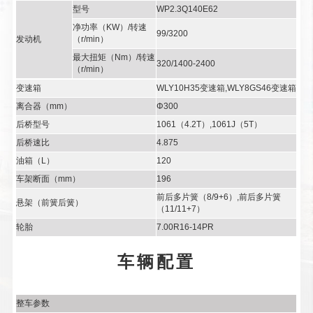
型号
WP2.3Q140E62
净功率（KW）/转速
99/3200
发动机
（r/min）
最大扭矩（Nm）/转速
320/1400-2400
（r/min）
变速箱
WLY10H35变速箱,WLY8GS46变速箱
离合器（mm）
Φ300
后桥型号
1061（4.2T）,1061J（5T）
后桥速比
4.875
油箱（L）
120
车架断面（mm）
196
前后多片簧（8/9+6）,前后多片簧
悬架（前簧后簧）
（11/11+7）
轮胎
7.00R16-14PR
车辆配置
整车参数