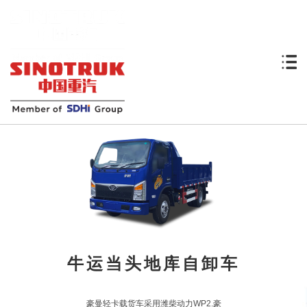
牛运当头地库自卸车
豪曼轻卡载货车采用潍柴动力WP2.豪